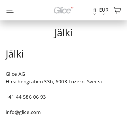
Siirry
Kä
Sivuston navigointi
fi
EUR
sisältöön
Jälki
Jälki
Glice AG
Hirschengraben 33b, 6003 Luzern, Sveitsi
+41 44 586 06 93
info@glice.com