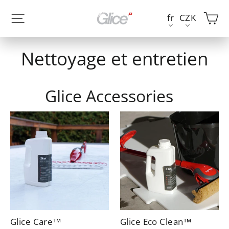
Aller
Ch
Navigation sur le site
fr
CZK
au
contenu
Nettoyage et entretien
Glice Accessories
Glice Care™
Glice Eco Clean™