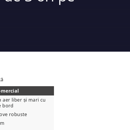
tă
omercial
aer liber și mari cu
e bord
ove robuste
mm