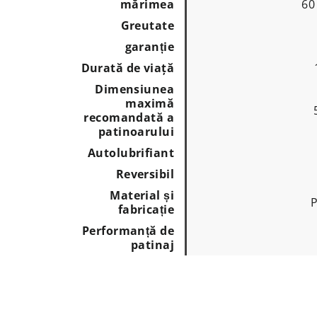
mărimea
60
Greutate
garanție
Durată de viaţă
Dimensiunea
maximă
recomandată a
patinoarului
Autolubrifiant
Reversibil
Material și
P
fabricație
Performanță de
patinaj