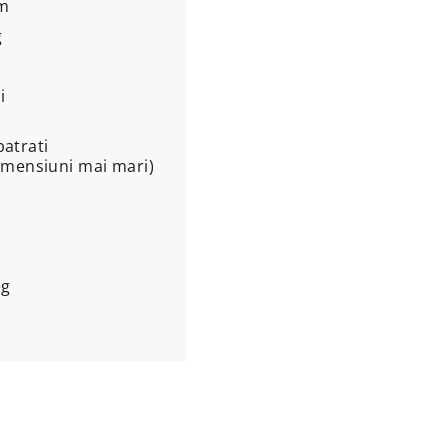
 m
g
i
i
patrati
mensiuni mai mari)
eg