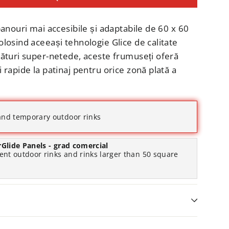
panouri mai accesibile și adaptabile de 60 x 60
losind aceeași tehnologie Glice de calitate
sături super-netede, aceste frumuseți oferă
 rapide la patinaj pentru orice zonă plată a
and temporary outdoor rinks
arGlide Panels - grad comercial
nt outdoor rinks and rinks larger than 50 square