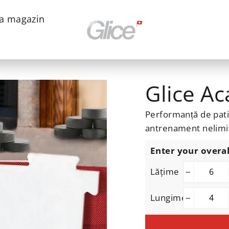
a magazin
Glice Ac
Performanță de pati
antrenament nelimi
Enter your overal
Lăţime
−
Lungime
−