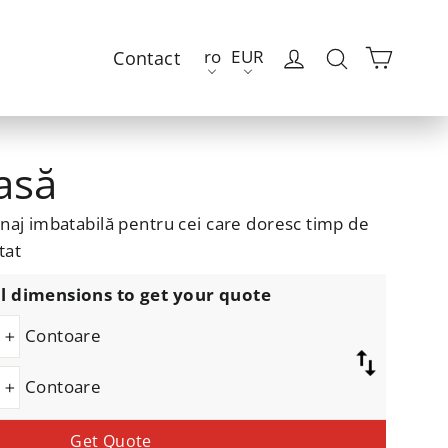
Cart
Autentificare
Căutare
ro
EUR
Contact
asă
naj imbatabilă pentru cei care doresc timp de
tat
l dimensions to get your quote
Contoare
+
Contoare
+
Get Quote