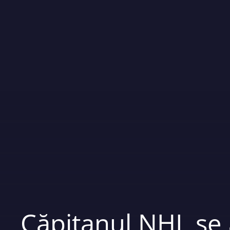
Căpitanul NHL se 