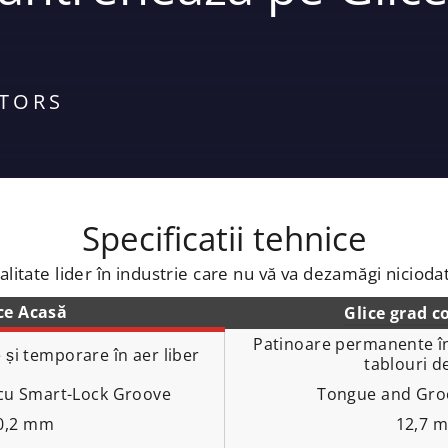
ATORS
Specificatii tehnice
alitate lider în industrie care nu vă va dezamăgi nicioda
ce Acasă
Glice grad c
Patinoare permanente în 
 și temporare în aer liber
tablouri d
 cu Smart-Lock Groove
Tongue and Gro
0,2 mm
12,7 