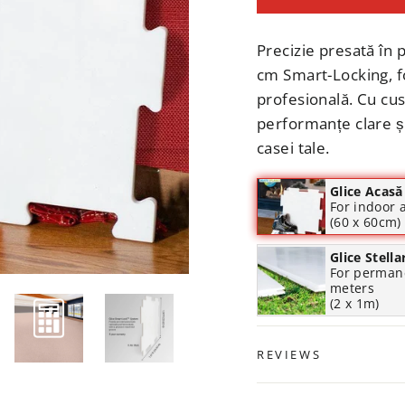
Precizie presată în 
cm Smart-Locking, fo
profesională. Cu cu
performanțe clare și
casei tale.
Glice Acasă
For indoor 
(60 x 60cm)
Glice Stell
For permane
meters
(2 x 1m)
REVIEWS