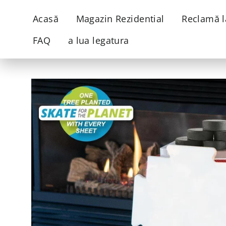
Sari
Acasă
Magazin Rezidential
Reclamă l
la
conținut
FAQ
a lua legatura