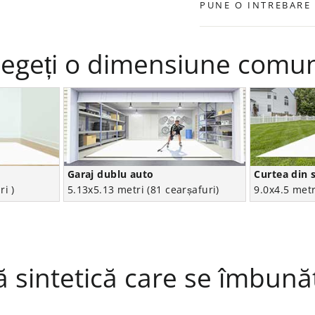
PUNE O INTREBARE
legeți o dimensiune comu
Garaj dublu auto
Curtea din 
ri )
5.13x5.13 metri (81 cearșafuri)
9.0x4.5 metr
 sintetică care se îmbună