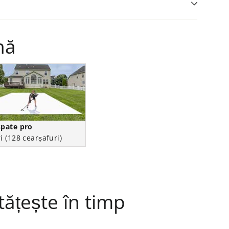
nă
spate pro
i (128 cearșafuri)
tățește în timp