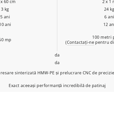
 x 60 cm
2 x 1
3 kg
24 k
5 ani
6 an
10 ani
12 an
100 metri 
50 mp
(
Contactaţi-ne
pentru di
da
da
resare sinterizată HMW-PE și prelucrare CNC de precizi
Exact aceeași performanță incredibilă de patinaj