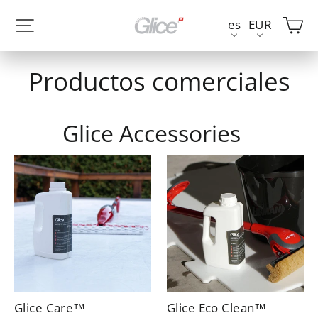
Ir
Ca
Navegación
es
EUR
directamente
al
contenido
Productos comerciales
Glice Accessories
Glice Care™
Glice Eco Clean™