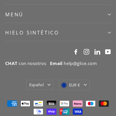
MENÚ
HIELO SINTÉTICO
Facebook
Instagram
Linked
Y
CHAT
con nosotros
Email
help@glice.com
Idioma
Moneda
Español
EUR €