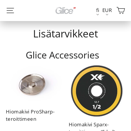
Siirry
Kä
Sivuston navigointi
fi
EUR
sisältöön
Lisätarvikkeet
Glice Accessories
Hiomakivi ProSharp-
teroittimeen
Hiomakivi Sparx-