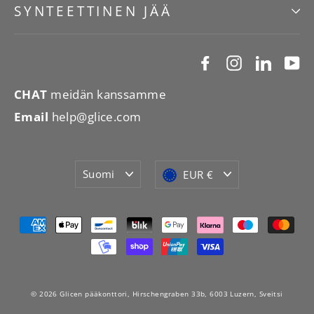
SYNTEETTINEN JÄÄ
Facebook
Instagram
Linked
Y
CHAT
meidän kanssamme
Email
help@glice.com
Kieli
Valuutta
Suomi
EUR €
© 2026 Glicen pääkonttori, Hirschengraben 33b, 6003 Luzern, Sveitsi