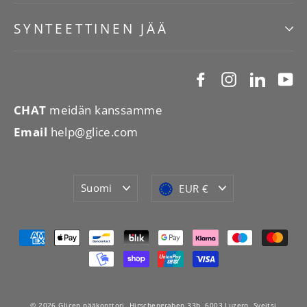
SYNTEETTINEN JÄÄ
Facebook
Instagram
Linked
Y
CHAT
meidän kanssamme
Email
help@glice.com
Kieli
Valuutta
Suomi
EUR €
© 2026 Glicen pääkonttori, Hirschengraben 33b, 6003 Luzern, Sveitsi