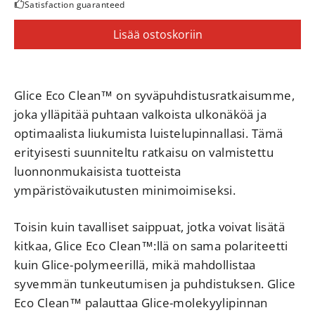
Satisfaction guaranteed
Lisää ostoskoriin
Glice Eco Clean™ on syväpuhdistusratkaisumme,
joka ylläpitää puhtaan valkoista ulkonäköä ja
optimaalista liukumista luistelupinnallasi. Tämä
erityisesti suunniteltu ratkaisu on valmistettu
luonnonmukaisista tuotteista
ympäristövaikutusten minimoimiseksi.
Toisin kuin tavalliset saippuat, jotka voivat lisätä
kitkaa, Glice Eco Clean™:llä on sama polariteetti
kuin Glice-polymeerillä, mikä mahdollistaa
syvemmän tunkeutumisen ja puhdistuksen. Glice
Eco Clean™ palauttaa Glice-molekyylipinnan