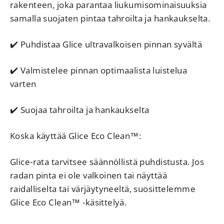
rakenteen, joka parantaa liukumisominaisuuksia
samalla suojaten pintaa tahroilta ja hankaukselta.
✔️ Puhdistaa Glice ultravalkoisen pinnan syvältä
✔️ Valmistelee pinnan optimaalista luistelua
varten
✔️ Suojaa tahroilta ja hankaukselta
Koska käyttää Glice Eco Clean™:
Glice-rata tarvitsee säännöllistä puhdistusta. Jos
radan pinta ei ole valkoinen tai näyttää
raidalliselta tai värjäytyneeltä, suosittelemme
Glice Eco Clean™ -käsittelyä.