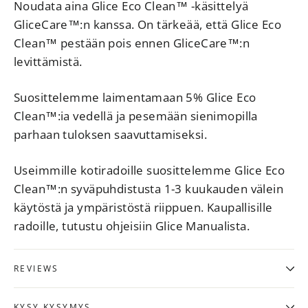
Noudata aina Glice Eco Clean™ -käsittelyä
GliceCare™:n kanssa. On tärkeää, että Glice Eco
Clean™ pestään pois ennen GliceCare™:n
levittämistä.
Suosittelemme laimentamaan 5% Glice Eco
Clean™:ia vedellä ja pesemään sienimopilla
parhaan tuloksen saavuttamiseksi.
Useimmille kotiradoille suosittelemme Glice Eco
Clean™:n syväpuhdistusta 1-3 kuukauden välein
käytöstä ja ympäristöstä riippuen. Kaupallisille
radoille, tutustu ohjeisiin Glice Manualista.
REVIEWS
KYSY KYSYMYS