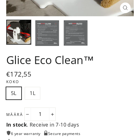
Sulje
(esc)
Glice Eco Clean™
Normaalihinta
€172,55
KOKO
5L
1L
MÄÄRÄ
−
+
In stock
. Receive in 7-10 days
6 year warranty
Secure payments