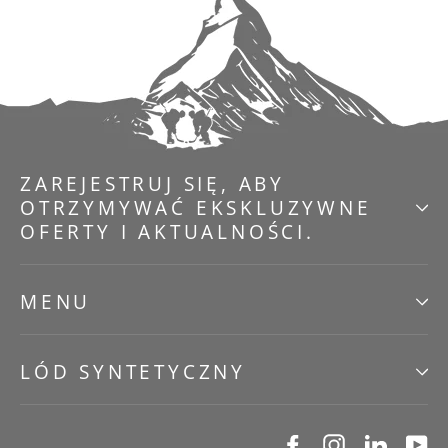
ZAREJESTRUJ SIĘ, ABY
OTRZYMYWAĆ EKSKLUZYWNE
OFERTY I AKTUALNOŚCI.
MENU
LÓD SYNTETYCZNY
Facebook
Instagram
Linked
Y