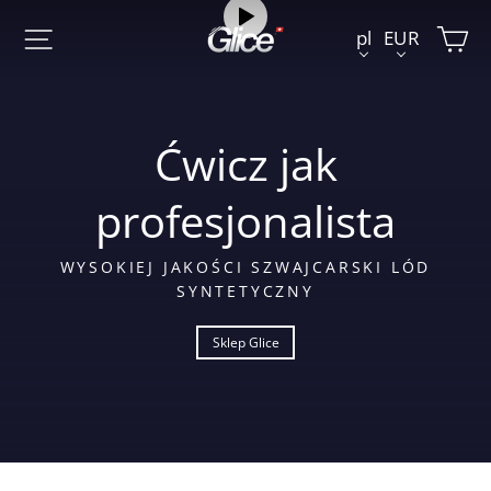
Przejdź
W
Nawigacja w witrynie
Shop.glice.eu
pl
EUR
do
treści
Ćwicz jak
profesjonalista
WYSOKIEJ JAKOŚCI SZWAJCARSKI LÓD
SYNTETYCZNY
Sklep Glice