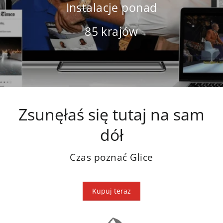
Instalacje ponad
85 krajów
Zsunęłaś się tutaj na sam
dół
Czas poznać Glice
Kupuj teraz