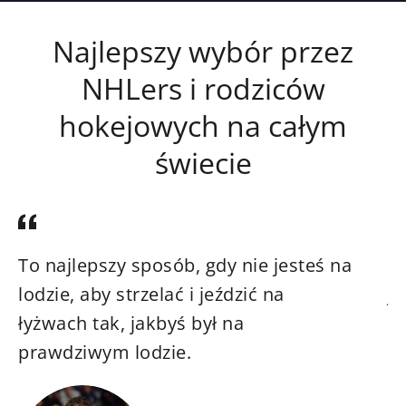
Najlepszy wybór przez
NHLers i rodziców
hokejowych na całym
świecie
To najlepszy sposób, gdy nie jesteś na
C
lodzie, aby strzelać i jeździć na
j
łyżwach tak, jakbyś był na
ś
prawdziwym lodzie.
s