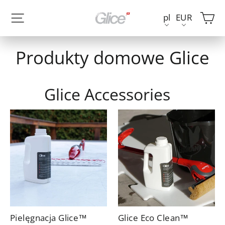
Przejdź
W
Nawigacja w witrynie
pl
EUR
do
treści
Produkty domowe Glice
Glice Accessories
Pielęgnacja Glice™
Glice Eco Clean™