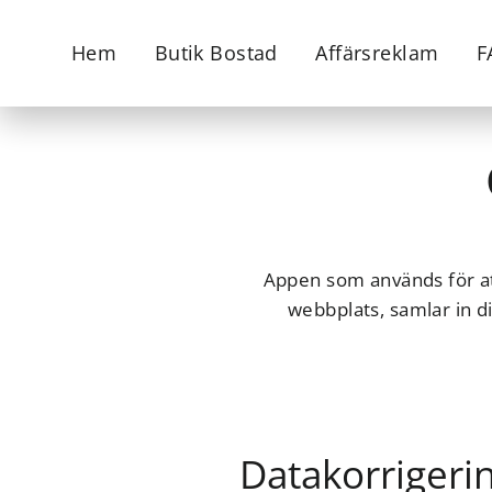
Hoppa
till
Hem
Butik Bostad
Affärsreklam
F
innehåll
Appen som används för a
webbplats, samlar in d
Datakorrigeri