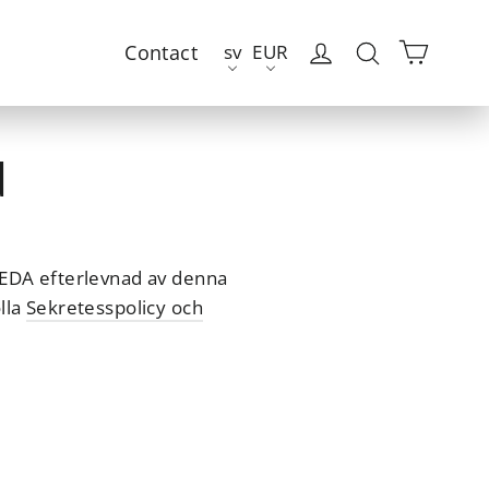
Vagn
Logga in
Sök
sv
EUR
Contact
d
EDA efterlevnad av denna
lla
Sekretesspolicy och