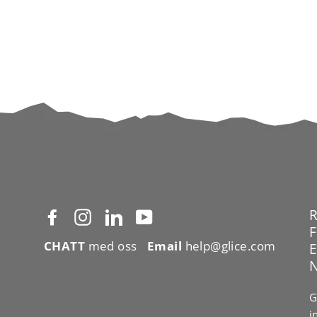
Facebook
Instagram
LinkedIn
YouTube
CHATT
med oss
Email
help@glice.com
G
i