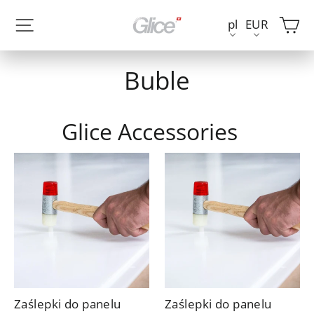
Przejdź
W
Nawigacja w witrynie
pl
EUR
do
treści
Buble
Glice Accessories
Zaślepki do panelu
Zaślepki do panelu