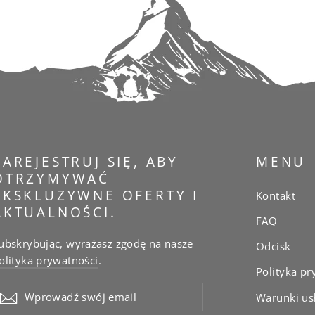
ZAREJESTRUJ SIĘ, ABY
MENU
OTRZYMYWAĆ
EKSKLUZYWNE OFERTY I
Kontakt
AKTUALNOŚCI.
FAQ
ubskrybując, wyrażasz zgodę na nasze
Odcisk
olityka prywatności
.
Polityka pr
WPROWADŹ
Warunki us
WÓJ
MAIL