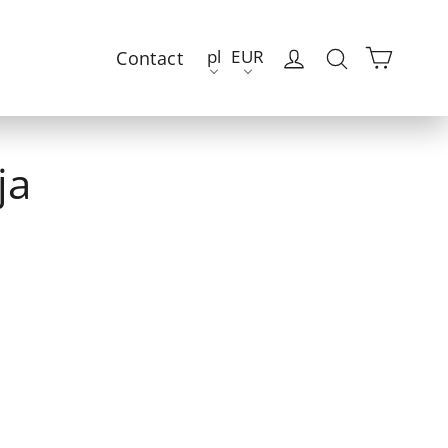
Wóze
Zaloguj sie
Szukaj
pl
EUR
Contact
ja