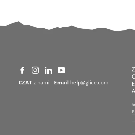
Facebook
Instagram
LinkedIn
YouTube
CZAT
z nami
Email
help@glice.com
S
P
S
E